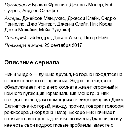
Режиссеры:
Брайан Френсис, Джоэль Мосер, Боб
Суарес, Андрес Салафф...
Актеры:
Джейсон Манцукас, Джесси Клейн, Эндрю
Рэннеллс, Джо Уэнгерт, Дженни Слейт, Ник Кролл,
Джон Малейни, Майя Рудольф...
Сценарий:
Гай Бодро, Девон Уокер, Питер Найт...
Премьера в мире:
29 сентября 2017
Описание сериала
Ник и Эндрю — лучшие друзья, которые находятся на
пороге полового созревания. Эндрю неожиданно
обнаруживает, что в его комнате живет огромный и
немного пугающий Гормональный Монстр, а Ник
находит на чердаке помощника в виде призрака Дюка
Эллингтона (который, между прочим, говорит голосом
режиссера Джордана Пила). Вскоре Ник начинает
проявлять интерес к девочке по имени Джесси, но и у
нее есть свои подростковые проблемы: вместе с