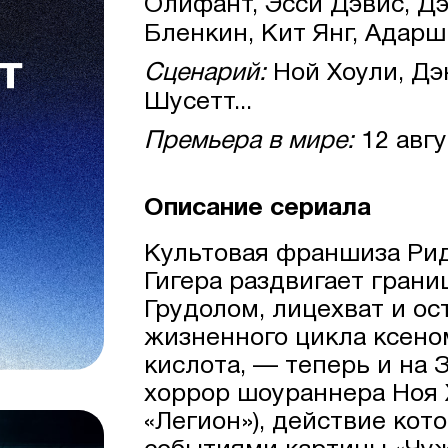
Олифант, Эсси Дэвис, Д
Бленкин, Кит Янг, Адарш 
Сценарий:
Ной Хоули, Дэ
Шусетт...
Премьера в мире:
12 авгу
Описание сериала
Культовая франшиза Рид
Гигера раздвигает грани
Грудолом, лицехват и о
жизненного цикла ксено
кислота, — теперь и на 
хоррор шоураннера Ноя Х
«Легион»), действие кот