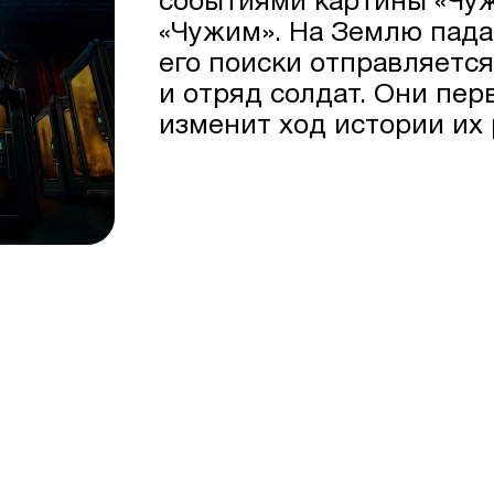
событиями картины «Чуж
«Чужим». На Землю пада
его поиски отправляетс
и отряд солдат. Они пер
изменит ход истории их