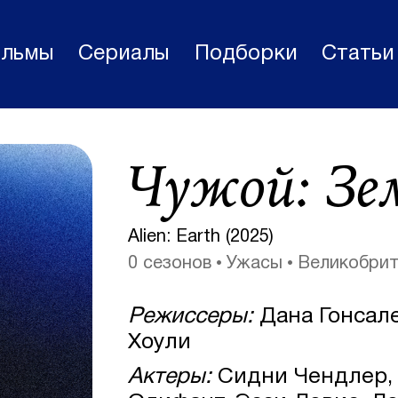
льмы
Сериалы
Подборки
Статьи
Фильмы
Чужой: Зе
Статьи
Сериалы
Alien: Earth (2025)
Новости
0 сезонов
Ужасы
Великобрит
Подборки
Режиссеры:
Дана Гонсале
Рецензии
Хоули
О нас
Актеры:
Сидни Чендлер, 
Авторы