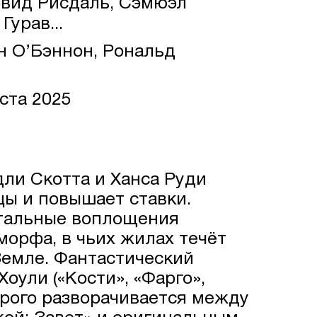
эвид Рисдаль, Сэмюэл
Гурав...
н О’Бэннон, Рональд
ста 2025
ли Скотта и Ханса Руди
цы и повышает ставки.
стальные воплощения
морфа, в чьих жилах течёт
Земле. Фантастический
оули («Кости», «Фарго»,
орого разворачивается между