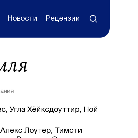
Новости
Рецензии
мля
ания
с, Угла Хёйксдоуттир, Ной
Алекс Лоутер, Тимоти