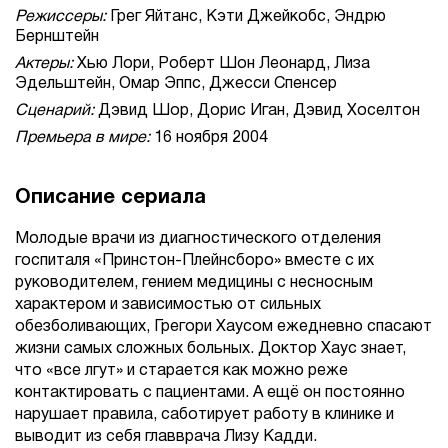
Режиссеры:
Грег Яйтанс, Кэти Джейкобс, Эндрю
Бернштейн
Актеры:
Хью Лори, Роберт Шон Леонард, Лиза
Эдельштейн, Омар Эппс, Джесси Спенсер
Сценарий:
Дэвид Шор, Дорис Иган, Дэвид Хоселтон
Премьера в мире:
16 ноября 2004
Описание сериала
Молодые врачи из диагностического отделения
госпиталя «Принстон-Плейнсборо» вместе с их
руководителем, гением медицины с несносным
характером и зависимостью от сильных
обезболивающих, Грегори Хаусом ежедневно спасают
жизни самых сложных больных. Доктор Хаус знает,
что «все лгут» и старается как можно реже
контактировать с пациентами. А ещё он постоянно
нарушает правила, саботирует работу в клинике и
выводит из себя главврача Лизу Кадди.