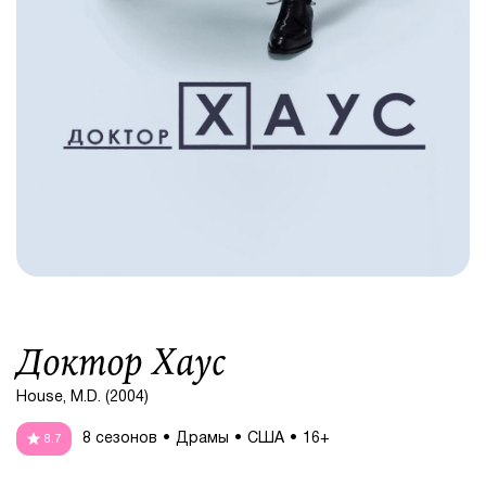
Доктор Хаус
House, M.D. (2004)
8 сезонов
Драмы
США
16+
8.7