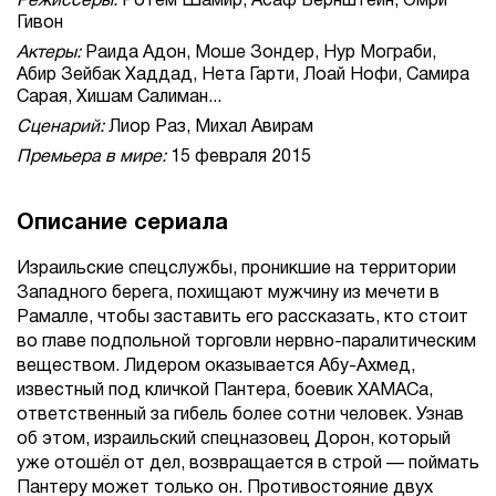
Режиссеры:
Ротем Шамир, Асаф Бернштейн, Омри
Гивон
Актеры:
Раида Адон, Моше Зондер, Нур Мограби,
Абир Зейбак Хаддад, Нета Гарти, Лоай Нофи, Самира
Сарая, Хишам Салиман...
Сценарий:
Лиор Раз, Михал Авирам
Премьера в мире:
15 февраля 2015
Описание сериала
Израильские спецслужбы, проникшие на территории
Западного берега, похищают мужчину из мечети в
Рамалле, чтобы заставить его рассказать, кто стоит
во главе подпольной торговли нервно-паралитическим
веществом. Лидером оказывается Абу-Ахмед,
известный под кличкой Пантера, боевик ХАМАСа,
ответственный за гибель более сотни человек. Узнав
об этом, израильский спецназовец Дорон, который
уже отошёл от дел, возвращается в строй — поймать
Пантеру может только он. Противостояние двух