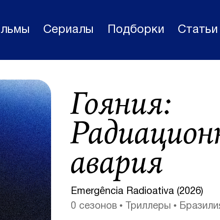
льмы
Сериалы
Подборки
Статьи
Фильмы
Гояния:
Статьи
Сериалы
Радиацион
Новости
авария
Подборки
Рецензии
Emergência Radioativa (2026)
О нас
0 сезонов
Триллеры
Бразили
Авторы