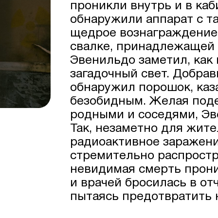
проникли внутрь и в каб
обнаружили аппарат с та
щедрое вознаграждение 
свалке, принадлежащей 
Эвенильдо заметил, как
загадочный свет. Добра
обнаружил порошок, ка
безобидным. Желая поде
родными и соседями, Эв
Так, незаметно для жите
радиоактивное заражени
стремительно распростр
невидимая смерть прони
и врачей бросилась в от
пытаясь предотвратить 