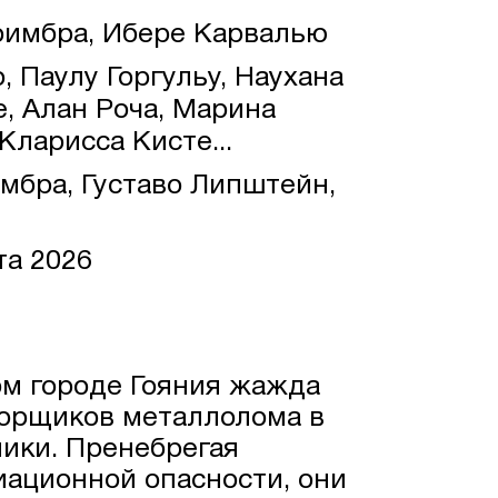
имбра, Ибере Карвалью
 Паулу Горгульу, Наухана
е, Алан Роча, Марина
Кларисса Кисте...
бра, Густаво Липштейн,
та 2026
ом городе Гояния жажда
борщиков металлолома в
ики. Пренебрегая
ационной опасности, они