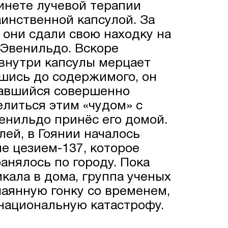
инете лучевой терапии
инственной капсулой. За
они сдали свою находку на
Эвенильдо. Вскоре
 внутри капсулы мерцает
вшись до содержимого, он
завшийся совершенно
литься этим «чудом» с
енильдо принёс его домой.
лей, в Гоянии началось
е цезием-137, которое
анялось по городу. Пока
кала в дома, группа ученых
чаянную гонку со временем,
национальную катастрофу.