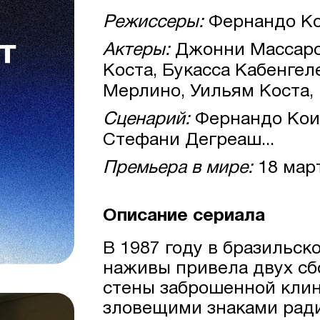
Режиссеры:
Фернандо Ко
Актеры:
Джонни Массаро,
Коста, Букасса Кабенгел
Мерлино, Уильям Коста, 
Сценарий:
Фернандо Коим
Стефани Дегреаш...
Премьера в мире:
18 мар
Описание сериала
В 1987 году в бразильск
наживы привела двух с
стены заброшенной клин
зловещими знаками ради