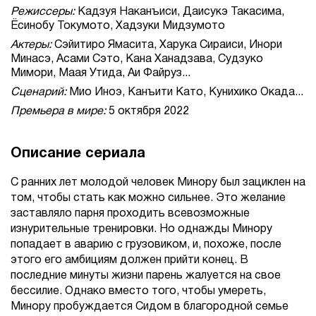
Режиссеры:
Кадзуя Наканъиси, Даисукэ Такасима,
Ёсинобу Токумото, Хадзуки Мидзумото
Актеры:
Сэйитиро Ямасита, Харука Сираиси, Инори
Минасэ, Асами Сэто, Кана Ханадзава, Судзуко
Мимори, Маая Утида, Аи Файруз...
Сценарий:
Мио Иноэ, Канъити Като, Кунихико Окада...
Премьера в мире:
5 октября 2022
Описание сериала
С ранних лет молодой человек Минору был зациклен на
том, чтобы стать как можно сильнее. Это желание
заставляло парня проходить всевозможные
изнурительные тренировки. Но однажды Минору
попадает в аварию с грузовиком, и, похоже, после
этого его амбициям должен прийти конец. В
последние минуты жизни парень жалуется на свое
бессилие. Однако вместо того, чтобы умереть,
Минору пробуждается Сидом в благородной семье