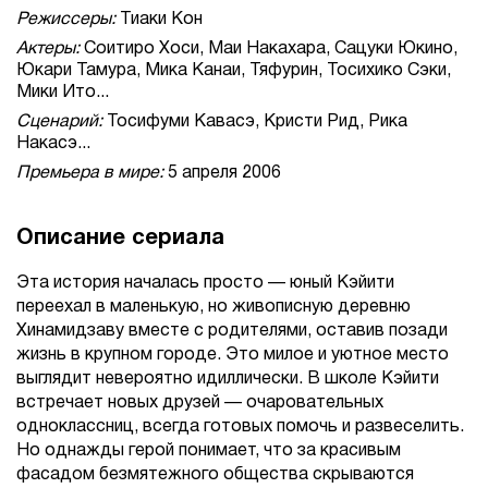
Режиссеры:
Тиаки Кон
Актеры:
Соитиро Хоси, Маи Накахара, Сацуки Юкино,
Юкари Тамура, Мика Канаи, Тяфурин, Тосихико Сэки,
Мики Ито...
Сценарий:
Тосифуми Кавасэ, Кристи Рид, Рика
Накасэ...
Премьера в мире:
5 апреля 2006
Описание сериала
Эта история началась просто — юный Кэйити
переехал в маленькую, но живописную деревню
Хинамидзаву вместе с родителями, оставив позади
жизнь в крупном городе. Это милое и уютное место
выглядит невероятно идиллически. В школе Кэйити
встречает новых друзей — очаровательных
одноклассниц, всегда готовых помочь и развеселить.
Но однажды герой понимает, что за красивым
фасадом безмятежного общества скрываются