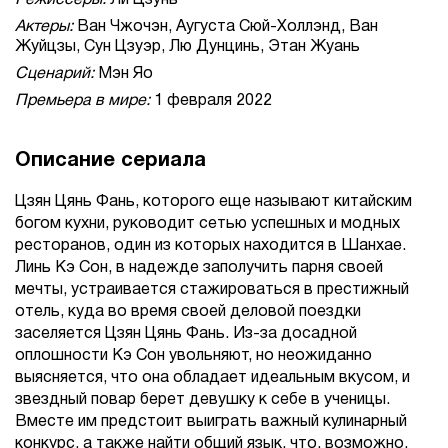
Режиссеры:
Ли Цзунь
Актеры:
Ван Чжочэн, Аугуста Сюй-Холлэнд, Ван
Жуйцзы, Сун Цзуэр, Лю Дунцинь, Этан Жуань
Сценарий:
Мэн Яо
Премьера в мире:
1 февраля 2022
Описание сериала
Цзян Цянь Фань, которого еще называют китайским
богом кухни, руководит сетью успешных и модных
ресторанов, один из которых находится в Шанхае.
Линь Кэ Сон, в надежде заполучить парня своей
мечты, устраивается стажироваться в престижный
отель, куда во время своей деловой поездки
заселяется Цзян Цянь Фань. Из-за досадной
оплошности Кэ Сон увольняют, но неожиданно
выясняется, что она обладает идеальным вкусом, и
звездный повар берет девушку к себе в ученицы.
Вместе им предстоит выиграть важный кулинарный
конкурс, а также найти общий язык, что, возможно,