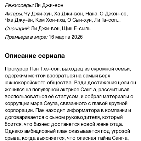
Режиссеры:
Ли Джи-вон
Актеры:
Чу Джи-хун, Ха Джи-вон, Нана, О Джон-сэ,
Чха Джу-ён, Ким Хон-пха, О Сын-хун, Ли Га-соп...
Сценарий:
Ли Джи-вон, Щин Е-сыль
Премьера в мире:
16 марта 2026
Описание сериала
Прокурор Пан Тхэ-соп, выходец из скромной семьи,
одержим мечтой взобраться на самый верх
южнокорейского общества. Ради достижения цели он
женился на популярной актрисе Санг-а, рассчитывая
воспользоваться её статусом, и собрал материалы о
коррупции мэра Сеула, связанного с главой крупной
корпорации. Пан находит информатора в компании и
договаривается с сыном руководителя, который
боится, что бизнес достанется новой жене отца.
Однако амбициозный план оказывается под угрозой
срыва, когда выясняется, что опасная тайна Санг-а,