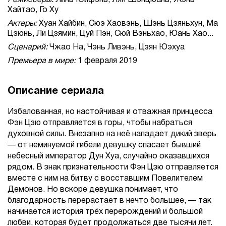
Режиссеры:
Линь Юйфэнь, Лян Шэнцюань, Жэнь
Хайтао, Го Ху
Актеры:
Хуан Хайбин, Сюэ Хаовэнь, Шэнь Цзяньхун, Ма
Цзюнь, Ли Цзямин, Цуй Пэн, Сюй Вэньхао, Юань Хао...
Сценарий:
Чжао На, Чэнь Ливэнь, Цзян Юэхуа
Премьера в мире:
1 февраля 2019
Описание сериала
Избалованная, но настойчивая и отважная принцесса
Фэн Цзю отправляется в горы, чтобы набраться
духовной силы. Внезапно на неё нападает дикий зверь
— от неминуемой гибели девушку спасает бывший
небесный император Дун Хуа, случайно оказавшихся
рядом. В знак признательности Фэн Цзю отправляется
вместе с ним на битву с восставшим Повелителем
Демонов. Но вскоре девушка понимает, что
благодарность перерастает в нечто большее, — так
начинается история трёх перерождений и большой
любви, которая будет продолжаться две тысячи лет.