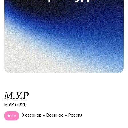
М.У.Р
М.У.Р (2011)
0 сезонов
Военное
Россия
5.9