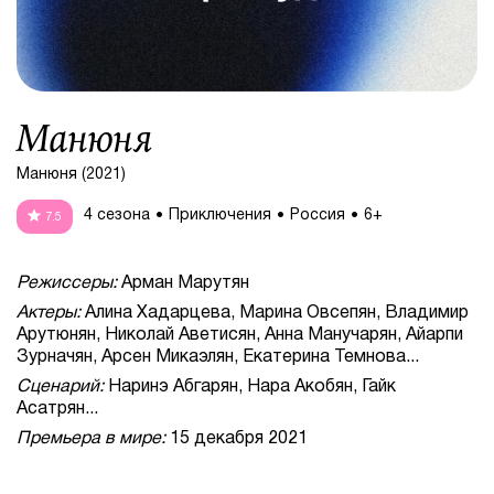
Манюня
Манюня (2021)
4 сезона
Приключения
Россия
6+
7.5
Режиссеры:
Арман Марутян
Актеры:
Алина Хадарцева, Марина Овсепян, Владимир
Арутюнян, Николай Аветисян, Анна Манучарян, Айарпи
Зурначян, Арсен Микаэлян, Екатерина Темнова...
Сценарий:
Наринэ Абгарян, Нара Акобян, Гайк
Асатрян...
Премьера в мире:
15 декабря 2021