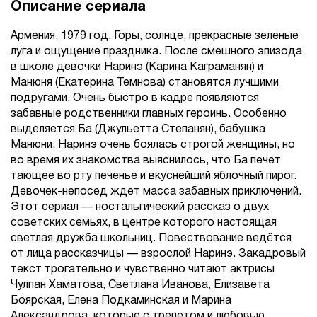
Описание сериала
Армения, 1979 год. Горы, солнце, прекрасные зеленые
луга и ощущение праздника. После смешного эпизода
в школе девочки Наринэ (Карина Каграманян) и
Манюня (Екатерина Темнова) становятся лучшими
подругами. Очень быстро в кадре появляются
забавные родственники главных героинь. Особенно
выделяется Ба (Джульетта Степанян), бабушка
Манюни. Наринэ очень боялась строгой женщины, но
во время их знакомства выяснилось, что Ба печет
тающее во рту печенье и вкуснейший яблочный пирог.
Девочек-непосед ждет масса забавных приключений.
Этот сериал — ностальгический рассказ о двух
советских семьях, в центре которого настоящая
светлая дружба школьниц. Повествование ведётся
от лица рассказчицы — взрослой Наринэ. Закадровый
текст трогательно и чувственно читают актрисы
Чулпан Хаматова, Светлана Иванова, Елизавета
Боярская, Елена Подкаминская и Марина
Александрова, которые с трепетом и любовью