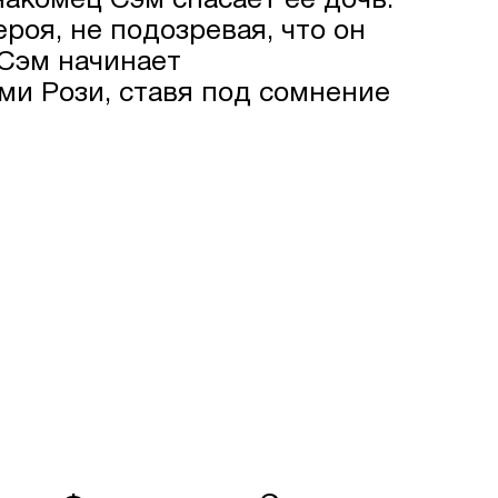
акомец Сэм спасает её дочь.
роя, не подозревая, что он
Сэм начинает
ми Рози, ставя под сомнение