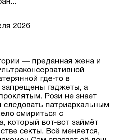
н...
еля 2026
стории — преданная жена и
 ультраконсервативной
терянной где-то в
ь запрещены гаджеты, а
проклятым. Рози не знает
я следовать патриархальным
жело смириться с
, который вот-вот займёт
стве секты. Всё меняется,