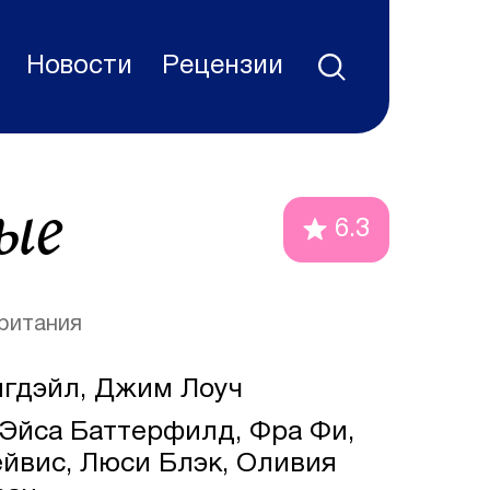
Новости
Рецензии
ые
6.3
ритания
гдэйл, Джим Лоуч
Эйса Баттерфилд, Фра Фи,
ейвис, Люси Блэк, Оливия