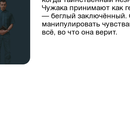
когда таинственный незн
Чужака принимают как ге
— беглый заключённый. 
манипулировать чувства
всё, во что она верит.