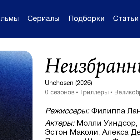
льмы
Сериалы
Подборки
Статьи
Фильмы
Неизбранн
Статьи
Сериалы
Unchosen (2026)
Новости
0 сезонов
Триллеры
Великоб
Подборки
Режиссеры:
Филиппа Лан
Рецензии
Актеры:
Молли Уиндсор, 
О нас
Эстон Маколи, Алекса Д
Авторы