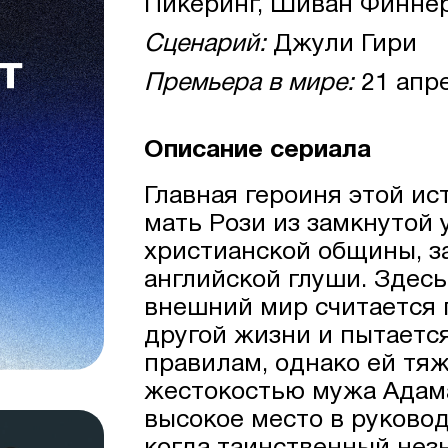
Пикеринг, Шиван Финнера
Сценарий:
Джули Гири
Премьера в мире:
21 апр
Описание сериала
Главная героиня этой и
мать Рози из замкнутой
христианской общины, за
английской глуши. Здес
внешний мир считается 
другой жизни и пытаетс
правилам, однако ей тя
жестокостью мужа Адама
высокое место в руковод