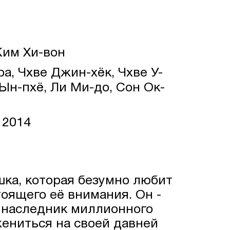
Ким Хи-вон
ра, Чхве Джин-хёк, Чхве У-
 Ын-пхё, Ли Ми-до, Сон Ок-
 2014
шка, которая безумно любит
тоящего её внимания. Он -
 наследник миллионного
ениться на своей давней