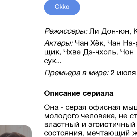
Okko
Режиссеры:
Ли Дон-юн, 
Актеры:
Чан Хёк, Чан На-
щик, Чхве Дэ-чхоль, Чон
сук...
Премьера в мире:
2 июля
Описание сериала
Она - серая офисная мы
молодого человека, не с
властный и эгоистичный
состояния, мечтающий ж