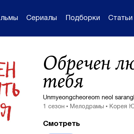
льмы
Сериалы
Подборки
Статьи
Фильмы
Обречен л
Статьи
Сериалы
тебя
Новости
Подборки
Unmyeongcheoreom neol sarangh
1 сезон
Мелодрамы
Корея 
Рецензии
О нас
Смотреть
Авторы