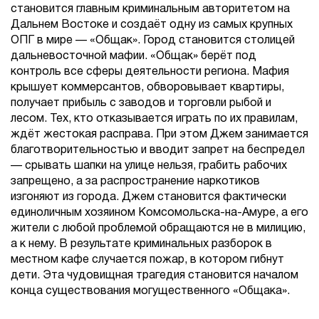
становится главным криминальным авторитетом на
Дальнем Востоке и создаёт одну из самых крупных
ОПГ в мире — «Общак». Город становится столицей
дальневосточной мафии. «Общак» берёт под
контроль все сферы деятельности региона. Мафия
крышует коммерсантов, обворовывает квартиры,
получает прибыль с заводов и торговли рыбой и
лесом. Тех, кто отказывается играть по их правилам,
ждёт жестокая расправа. При этом Джем занимается
благотворительностью и вводит запрет на беспредел
— срывать шапки на улице нельзя, грабить рабочих
запрещено, а за распространение наркотиков
изгоняют из города. Джем становится фактически
единоличным хозяином Комсомольска-на-Амуре, а его
жители с любой проблемой обращаются не в милицию,
а к нему. В результате криминальных разборок в
местном кафе случается пожар, в котором гибнут
дети. Эта чудовищная трагедия становится началом
конца существования могущественного «Общака».