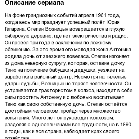
Описание сериала
На фоне грандиозных событий апреля 1961 года,
когда весь мир празднует успешный полёт Юрия
Гагарина, Степан Возницын возвращается в глухую
сибирскую деревню, где нет электричества и радио.
Он провёл три года в заключении по ложному
обвинению. За это время его молодая жена Антонина
родила дочь от заезжего ловеласа. Степан изгоняет
из дома неверную супругу, которая, оставив дочку
Таню на попечение бабушки и дедушки, уезжает на
заработки в районный центр. Несмотря на тяжёлые
удары судьбы, Возницын не теряет человечности. Он
устраивается трактористом в колхоз, находит в себе
силы простить Антонину и с любовью воспитывает
Таню как свою собственную дочь. Степан остаётся
достойным человеком, пройдя через множество
испытаний. Много лет он руководит колхозом,
разделяя с односельчанами все трудности, но в 1990-
е годы, как и вся страна, наблюдает крах своего
хозяйства.