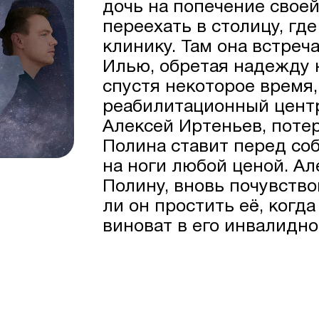
дочь на попечение свое
переехать в столицу, гд
клинику. Там она встреч
Илью, обретая надежду 
спустя некоторое время
реабилитационный центр
Алексей Иртеньев, поте
Полина ставит перед соб
на ноги любой ценой. Ал
Полину, вновь почувство
ли он простить её, когда
виноват в его инвалидн