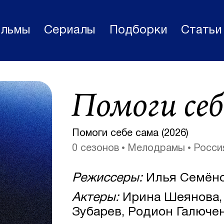
льмы
Сериалы
Подборки
Статьи
Фильмы
Помоги себ
Статьи
Сериалы
Помоги себе сама (2026)
Новости
0 сезонов
Мелодрамы
Росси
Подборки
Режиссеры:
Илья Семён
Рецензии
Актеры:
Ирина Шеянова, 
О нас
Зубарев, Родион Галюче
Авторы