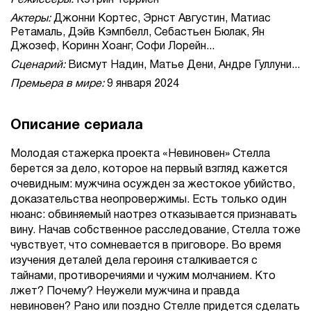
Режиссеры:
Кэтрин Терриен
Актеры:
Джонни Кортес, Эрнст Августин, Матиас
Ретамаль, Дэйв Кэмпбелл, Себастьен Бюлак, Ян
Джозеф, Коринн Хоанг, Софи Лорейн...
Сценарий:
Висмут Надин, Матье Дени, Андре Гуллуни...
Премьера в мире:
9 января 2024
Описание сериала
Молодая стажерка проекта «Невиновен» Стелла
берется за дело, которое на первый взгляд кажется
очевидным: мужчина осужден за жестокое убийство,
доказательства неопровержимы. Есть только один
нюанс: обвиняемый наотрез отказывается признавать
вину. Начав собственное расследование, Стелла тоже
чувствует, что сомневается в приговоре. Во время
изучения деталей дела героиня сталкивается с
тайнами, противоречиями и чужим молчанием. Кто
лжет? Почему? Неужели мужчина и правда
невиновен? Рано или поздно Стелле придется сделать