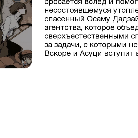
бросается вслед и помо
несостоявшемуся утопле
спасенный Осаму Дадзай
агентства, которое объе
сверхъестественными сп
за задачи, с которыми н
Вскоре и Асуци вступит 