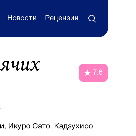
Новости
Рецензии
дячих
7.6
+
и, Икуро Сато, Кадзухиро