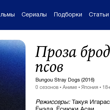
льмы
Сериалы
Подборки
Статьи
Фильмы
Проза бро
Статьи
Сериалы
псов
Новости
Подборки
Bungou Stray Dogs (2016)
0 сезонов
Аниме
Япония
18
Рецензии
О нас
Режиссеры:
Такуя Игарас
Авторы
Ёнэда, Ёсиюки Асаи...