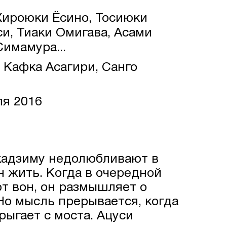
Хироюки Ёсино, Тосиюки
и, Тиаки Омигава, Асами
Симамура...
 Кафка Асагири, Санго
ля 2016
кадзиму недолюбливают в
н жить. Когда в очередной
т вон, он размышляет о
Но мысль прерывается, когда
прыгает с моста. Ацуси