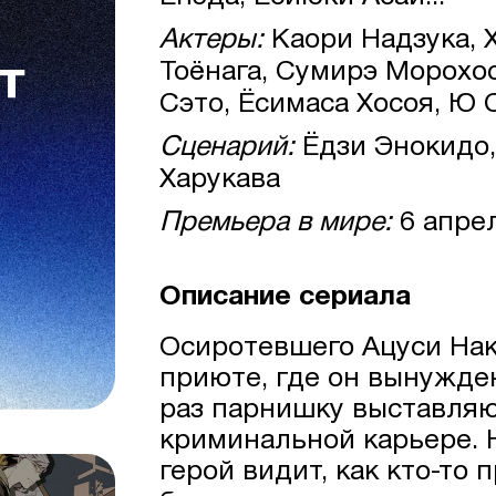
Актеры:
Каори Надзука, 
Тоёнага, Сумирэ Морохос
Сэто, Ёсимаса Хосоя, Ю 
Сценарий:
Ёдзи Энокидо,
Харукава
Премьера в мире:
6 апре
Описание сериала
Осиротевшего Ацуси На
приюте, где он вынужде
раз парнишку выставляю
криминальной карьере. 
герой видит, как кто-то 