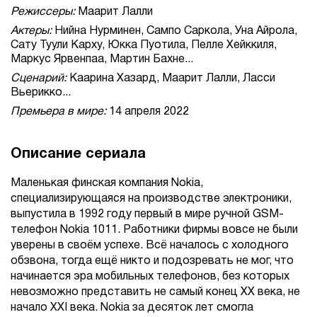
Режиссеры:
Маарит Лалли
Актеры:
Нийна Нурминен, Сампо Саркола, Уна Айрола,
Сату Туули Карху, Юкка Пуотила, Пелле Хейккиля,
Маркус Ярвенпаа, Мартин Бахне...
Сценарий:
Каарина Хазард, Маарит Лалли, Ласси
Вьерикко...
Премьера в мире:
14 апреля 2022
Описание сериала
Маленькая финская компания Nokia,
специализирующаяся на производстве электроники,
выпустила в 1992 году первый в мире ручной GSM-
телефон Nokia 1011. Работники фирмы вовсе не были
уверены в своём успехе. Всё началось с холодного
обзвона, тогда ещё никто и подозревать не мог, что
начинается эра мобильных телефонов, без которых
невозможно представить не самый конец XX века, не
начало XXI века. Nokia за десяток лет смогла