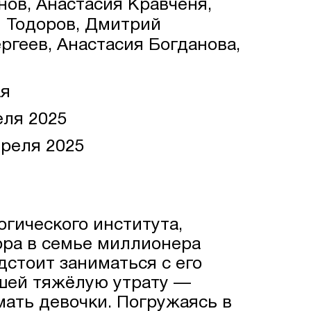
ов, Анастасия Кравченя,
й Тодоров, Дмитрий
ргеев, Анастасия Богданова,
ая
еля 2025
реля 2025
гического института,
ора в семье миллионера
дстоит заниматься с его
шей тяжёлую утрату —
мать девочки. Погружаясь в