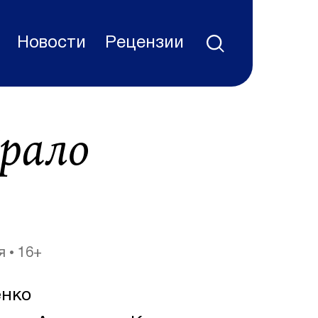
Новости
Рецензии
брало
я
16+
нко