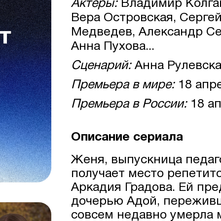
Актеры:
Владимир Колган
Вера Островская, Серге
Медведев, Александр Се
Анна Пухова...
Сценарий:
Анна Рулевск
Премьера в мире:
18 апр
Премьера в России:
18 ап
Описание сериала
Женя, выпускница педаго
получает место репетит
Аркадия Градова. Ей пре
дочерью Адой, пережив
совсем недавно умерла 