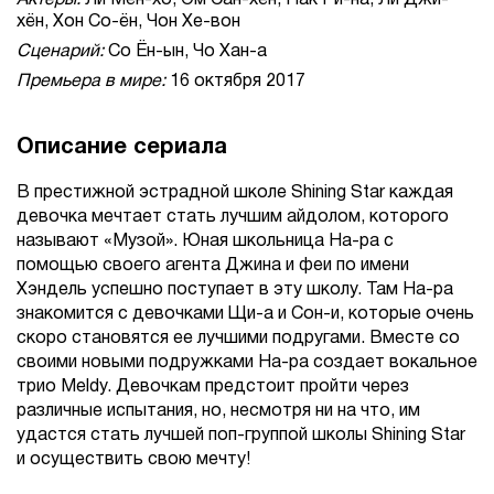
Актеры:
Ли Мён-хо, Ом Сан-хён, Пак Ри-на, Ли Джи-
хён, Хон Со-ён, Чон Хе-вон
Сценарий:
Со Ён-ын, Чо Хан-а
Премьера в мире:
16 октября 2017
Описание сериала
В престижной эстрадной школе Shining Star каждая
девочка мечтает стать лучшим айдолом, которого
называют «Музой». Юная школьница На-ра с
помощью своего агента Джина и феи по имени
Хэндель успешно поступает в эту школу. Там На-ра
знакомится с девочками Щи-а и Сон-и, которые очень
скоро становятся ее лучшими подругами. Вместе со
своими новыми подружками На-ра создает вокальное
трио Meldy. Девочкам предстоит пройти через
различные испытания, но, несмотря ни на что, им
удастся стать лучшей поп-группой школы Shining Star
и осуществить свою мечту!