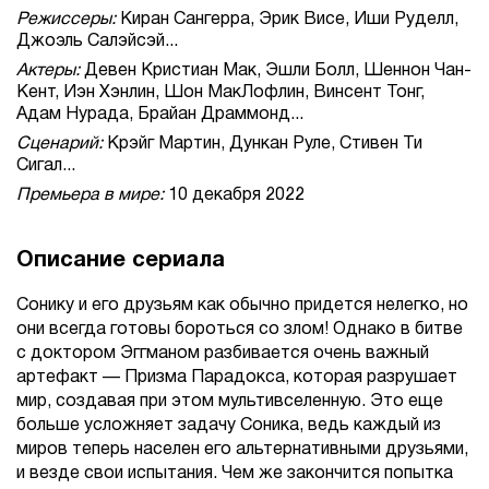
Режиссеры:
Киран Сангерра, Эрик Висе, Иши Руделл,
Джоэль Салэйсэй...
Актеры:
Девен Кристиан Мак, Эшли Болл, Шеннон Чан-
Кент, Иэн Хэнлин, Шон МакЛофлин, Винсент Тонг,
Адам Нурада, Брайан Драммонд...
Сценарий:
Крэйг Мартин, Дункан Руле, Стивен Ти
Сигал...
Премьера в мире:
10 декабря 2022
Описание сериала
Сонику и его друзьям как обычно придется нелегко, но
они всегда готовы бороться со злом! Однако в битве
с доктором Эггманом разбивается очень важный
артефакт — Призма Парадокса, которая разрушает
мир, создавая при этом мультивселенную. Это еще
больше усложняет задачу Соника, ведь каждый из
миров теперь населен его альтернативными друзьями,
и везде свои испытания. Чем же закончится попытка