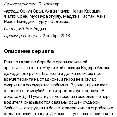
Режиссеры:
Улуч Байрактар
Актеры:
Орчун Оран, Айдан Чакир, Четин Караман,
Фатих Эрен, Мустафа Угурлу, Маджит Тастан, Азиз
Иззет Бичиджи, Тургут Оздемир...
Сценарий:
Али Айдын
Премьера в мире:
22 ноября 2018
Описание сериала
Глава отдела по борьбе с организованной
преступностью стамбульской полиции Кадира Адали
доходит до ручки. Его жена и дочка погибают во
время теракта на стадионе, и герой не в силах
смириться со смертью любимых. Вдовец принимает
решение о самоубийстве и провоцирует аварию. В
роковом ДТП участвуют четыре автомобиля, четыре
водителя оказываются связаны общей судьбой.
Зейнеп — сотрудница банка, совершившая ограбление
ради спасения дочери. Джемре — успешная юристка с