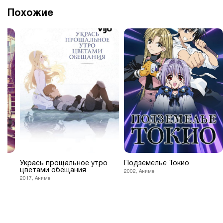
Похожие
на
Укрась прощальное утро
Подземелье Токио
цветами обещания
2002, Аниме
2017, Аниме