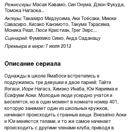
Режиссеры:
Масая Кавамо, Син Онума, Дзюн Фукуда,
Томока Нагаока...
Актеры:
Такахиро Мидзусима, Аки Тоёсаки, Миюки
Савасиро, Хисако Канэмото, Такума Тэрасима,
Моника Риал, Люси Кристиан, Грег Эирс...
Сценарий:
Фумихико Симо, Анда Саданацу
Премьера в мире:
7 июля 2012
Описание сериала
Однажды в школе Ямабоси встретились и
подружились три девушки и двое парней: Тайти
Яэгаси, Иори Нагасэ, Химэко Инаба, Юи Кирияма и
Ёсифуми Аоки. Молодые люди усердно учатся и
веселятся, но в один момент в комнате номер 401,
которую занимает один из школьных кружков,
начинают происходить странные вещи. Внезапно Аоки
и Юи меняются телами, и то же самое начинает
происходить с другими членами клуба, приводя в