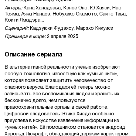
Режиссеры:
Такахару Одзаки
Актеры:
Кана Ханадзава, Кэнсё Оно, Ю Хаяси, Нао
Тояма, Аяка Нанасэ, Нобухико Окамото, Саито Тива,
Коити Ямадэра...
Сценарий:
Кадзуюки Фудэясу, Марэхо Кикуиси
Премьера в мире:
2 апреля 2025
Описание сериала
В альтернативной реальности учёные изобретают
особую технологию, известную как «умные нити»,
которая позволяет защитить человечество от
опасного вируса. Благодаря ей теперь можно
записывать все воспоминания людей и хранить их
бесконечно долго, чем пользуются
правоохранительные органы в своей работе.
Цифровой следователь Этика Хиэда особенно
преуспела в искусстве извлечения информации из
«умных нитей». Её помощником становится андроид
Харольд Люкрафт, обладающий дерзким характером,