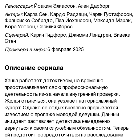
Режиссеры:
Йоаким Элиассон, Ален Дарборг
Актеры:
Карла Сен, Кардо Радзаци, Чарли Густафссон,
Франсиско Собрадо, Пиа Йоханссон, Максида Марак,
Кора Уотсон, Сесилия Форсс...
Сценарий:
Карин Гидфорс, Джимми Линдгрен, Вивека
Стен
Премьера в мире:
6 февраля 2025
Описание сериала
Ханна работает детективом, но временно
приостанавливает свою профессиональную
деятельность из-за начала внутренней проверки.
Желая отвлечься, она уезжает на горнолыжный
курорт. Однако ее отдых внезапно прерывается
известием о пропаже молодой девушки. Данный
инцидент заставляет детектива немедленно
вернуться к своим служебным обязанностям. Теперь
ей предстоит сосредоточиться на расследовании,