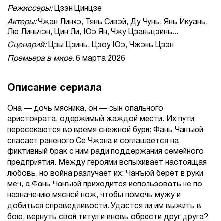
Режиссеры:
Цзэн Цинцзе
Актеры:
Чжан Линхэ, Тянь Сивэй, Ду Чунь, Янь Икуань,
Лю Линьчэн, Цин Ли, Юэ Ян, Чжу Цзаньцзинь...
Сценарий:
Цзы Цзинь, Цзоу Юэ, Чжэнь Цзэн
Премьера в мире:
6 марта 2026
Описание сериала
Она — дочь мясника, он — сын опального
аристократа, одержимый жаждой мести. Их пути
пересекаются во время снежной бури: Фань Чанъюй
спасает раненого Се Чжэна и соглашается на
фиктивный брак с ним ради поддержания семейного
предприятия. Между героями вспыхивает настоящая
любовь, но война разлучает их: Чанъюй берёт в руки
меч, а Фань Чанъюй приходится использовать не по
назначению мясной нож, чтобы помочь мужу и
добиться справедливости. Удастся ли им выжить в
бою, вернуть свой титул и вновь обрести друг друга?