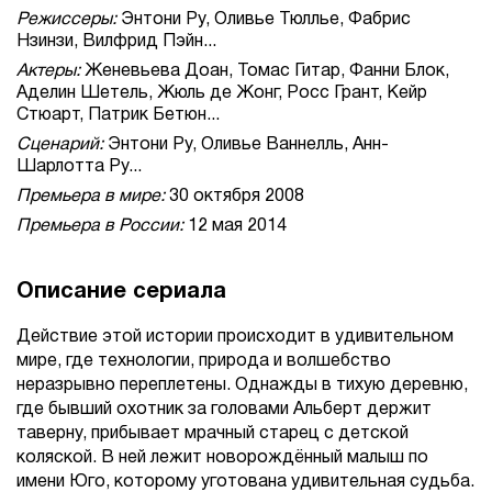
Режиссеры:
Энтони Ру, Оливье Тюллье, Фабрис
Нзинзи, Вилфрид Пэйн...
Актеры:
Женевьева Доан, Томас Гитар, Фанни Блок,
Аделин Шетель, Жюль де Жонг, Росс Грант, Кейр
Стюарт, Патрик Бетюн...
Сценарий:
Энтони Ру, Оливье Ваннелль, Анн-
Шарлотта Ру...
Премьера в мире:
30 октября 2008
Премьера в России:
12 мая 2014
Описание сериала
Действие этой истории происходит в удивительном
мире, где технологии, природа и волшебство
неразрывно переплетены. Однажды в тихую деревню,
где бывший охотник за головами Альберт держит
таверну, прибывает мрачный старец с детской
коляской. В ней лежит новорождённый малыш по
имени Юго, которому уготована удивительная судьба.