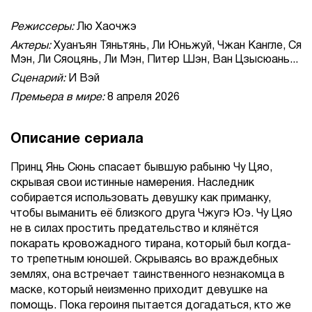
Режиссеры:
Лю Хаочжэ
Актеры:
Хуанъян Тяньтянь, Ли Юньжуй, Чжан Кангле, Ся
Мэн, Ли Сяоцянь, Ли Мэн, Питер Шэн, Ван Цзысюань...
Сценарий:
И Вэй
Премьера в мире:
8 апреля 2026
Описание сериала
Принц Янь Сюнь спасает бывшую рабыню Чу Цяо,
скрывая свои истинные намерения. Наследник
собирается использовать девушку как приманку,
чтобы выманить её близкого друга Чжугэ Юэ. Чу Цяо
не в силах простить предательство и клянётся
покарать кровожадного тирана, который был когда-
то трепетным юношей. Скрываясь во враждебных
землях, она встречает таинственного незнакомца в
маске, который неизменно приходит девушке на
помощь. Пока героиня пытается догадаться, кто же