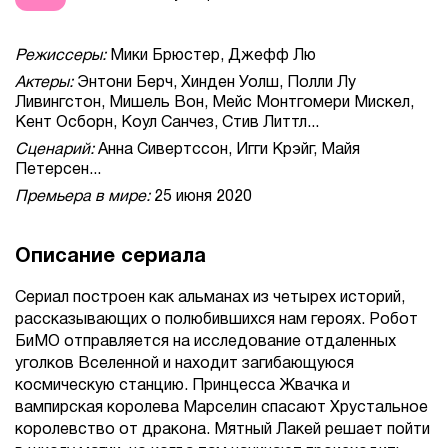
Режиссеры:
Мики Брюстер, Джефф Лю
Актеры:
Энтони Берч, Хинден Уолш, Полли Лу
Ливингстон, Мишель Вон, Мейс Монтгомери Мискел,
Кент Осборн, Коул Санчез, Стив Литтл...
Сценарий:
Анна Сивертссон, Игги Крэйг, Майя
Петерсен...
Премьера в мире:
25 июня 2020
Описание сериала
Сериал построен как альманах из четырех историй,
рассказывающих о полюбившихся нам героях. Робот
БиМО отправляется на исследование отдаленных
уголков Вселенной и находит загибающуюся
космическую станцию. Принцесса Жвачка и
вампирская королева Марселин спасают Хрустальное
королевство от дракона. Мятный Лакей решает пойти