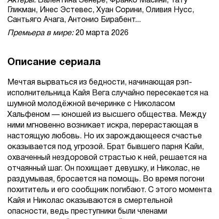
Актеры:
Валентина Зенере, Франко Масини, Тату
Гликман, Инес Эстевес, Хуан Сорини, Оливия Нусс,
Сантьяго Ачага, Антонио Бирабент...
Премьера в мире:
20 марта 2026
Описание сериала
Мечтая вырваться из бедности, начинающая рэп-
исполнительница Кайя Вега случайно пересекается на
шумной молодёжной вечеринке с Николасом
Хальфеном — юношей из высшего общества. Между
ними мгновенно возникает искра, перерастающая в
настоящую любовь. Но их зарождающееся счастье
оказывается под угрозой. Брат бывшего парня Кайи,
охваченный нездоровой страстью к ней, решается на
отчаянный шаг. Он похищает девушку, и Николас, не
раздумывая, бросается на помощь. Во время погони
похититель и его сообщник погибают. С этого момента
Кайя и Николас оказываются в смертельной
опасности, ведь преступники были членами