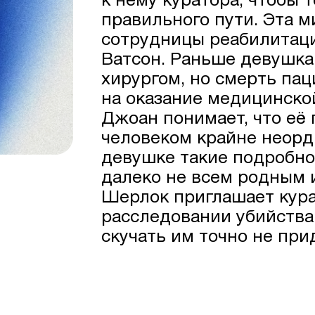
к нему куратора, чтобы 
правильного пути. Эта м
сотрудницы реабилитац
Ватсон. Раньше девушк
хирургом, но смерть па
на оказание медицинско
Джоан понимает, что её
человеком крайне неорд
девушке такие подробно
далеко не всем родным 
Шерлок приглашает кура
расследовании убийства
скучать им точно не пр