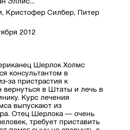
н Эллис...
, Кристофер Силбер, Питер
тября 2012
мериканец Шерлок Холмс
ся консультантом в
з-за пристрастия к
 вернуться в Штаты и лечь в
нику. Курс лечения
мса выпускают из
ра. Отец Шерлока — очень
человек, требует приставить