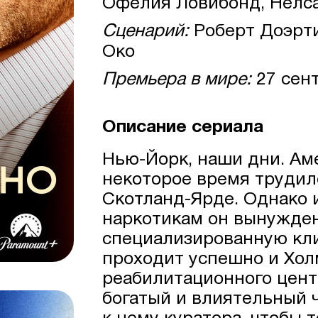
Офелия Ловибонд, Нелса
Сценарий:
Роберт Доэрти
Око
Премьера в мире:
27 сен
Описание сериала
Нью-Йорк, наши дни. А
некоторое время трудил
Скотланд-Ярде. Однако и
наркотикам он вынужден
специализированную кли
проходит успешно и Хол
реабилитационного цент
богатый и влиятельный 