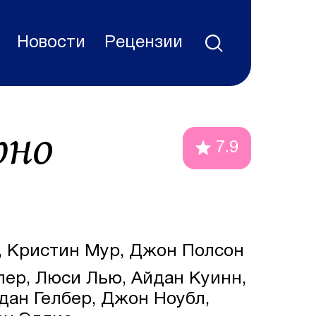
Новости
Рецензии
рно
7.9
, Кристин Мур, Джон Полсон
р, Люси Лью, Айдан Куинн,
ан Гелбер, Джон Ноубл,