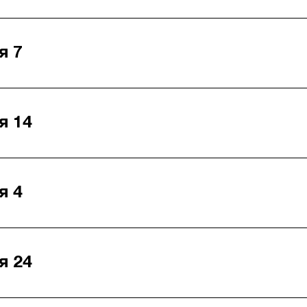
я 7
я 14
я 4
я 24