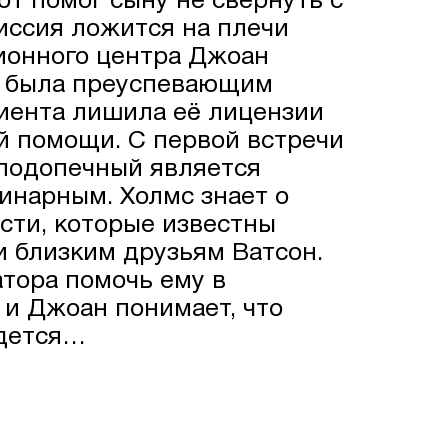
тот помог сыну не свернуть с
иссия ложится на плечи
ионного центра Джоан
а была преуспевающим
циента лишила её лицензии
й помощи. С первой встречи
 подопечный является
инарным. Холмс знает о
сти, которые известны
и близким друзьям Ватсон.
тора помочь ему в
 и Джоан понимает, что
идется…