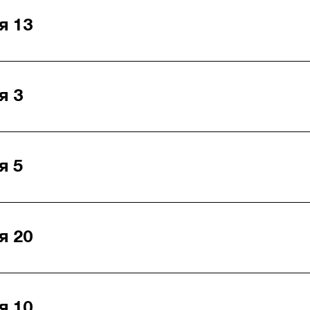
я 13
я 3
я 5
я 20
я 10