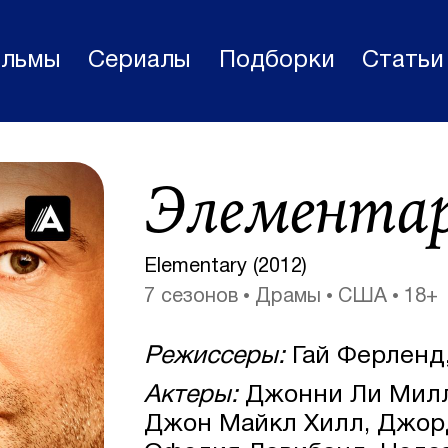
льмы
Сериалы
Подборки
Статьи
Фильмы
Элемента
Статьи
Сериалы
Elementary (2012)
Новости
7 сезонов
Драмы
США
18+
Подборки
Режиссеры:
Гай Ферленд
Рецензии
Актеры:
Джонни Ли Милле
О нас
Джон Майкл Хилл, Джорд
Авторы