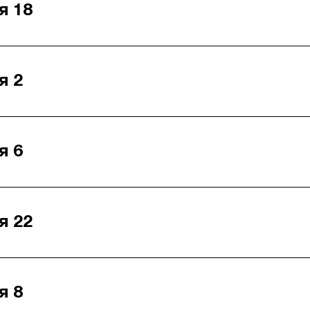
я 18
я 2
я 6
я 22
я 8